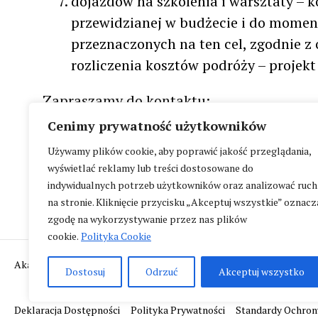
dojazdów na szkolenia i warsztaty – 
przewidzianej w budżecie i do mome
przeznaczonych na ten cel, zgodnie 
rozliczenia kosztów podróży – projek
Zapraszamy do kontaktu:
Cenimy prywatność użytkowników
telefon: 728 442 860; e-mail:
kamila.zark
Używamy plików cookie, aby poprawić jakość przeglądania,
wyświetlać reklamy lub treści dostosowane do
więcej informacji pod adresem
https://re
indywidualnych potrzeb użytkowników oraz analizować ruch
na stronie. Kliknięcie przycisku „Akceptuj wszystkie” oznacz
zgodę na wykorzystywanie przez nas plików
cookie.
Polityka Cookie
Akademia Teatralna im. A. Zelwerowicza, ul. Miodowa 22/24, 00-246
Dostosuj
Odrzuć
Akceptuj wszystko
Deklaracja Dostępności
Polityka Prywatności
Standardy Ochron