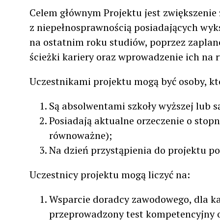
Rzeczniczka Praw Studenckich
Rada Dyscypliny
Celem głównym Projektu jest zwiększenie
Kierunek aktorstwo, specjalność aktorstwo teatru lalek
Kierunek reżyseria, specjalność reżyseria teatru lalek
Kierunek techn
Koordynatorka ds. dostępności
Rzecznicy Dyscyplinarni
z niepełnosprawnością posiadających wyks
Stypendia
Administracja
na ostatnim roku studiów, poprzez zaplan
Stypendium Ministra
ścieżki kariery oraz wprowadzenie ich na 
Uczestnikami projektu mogą być osoby, kt
Są absolwentami szkoły wyższej lub s
Posiadają aktualne orzeczenie o stop
równoważne);
Na dzień przystąpienia do projektu po
Uczestnicy projektu mogą liczyć na:
Wsparcie doradcy zawodowego, dla ka
przeprowadzony test kompetencyjny o