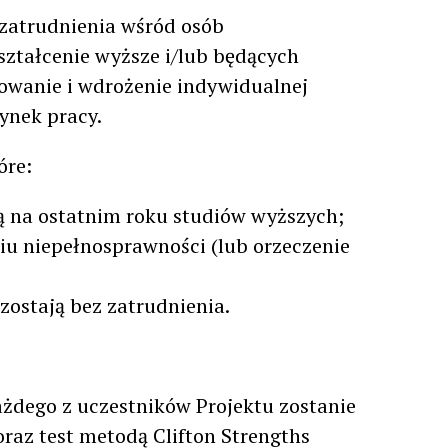
 zatrudnienia wśród osób
ologia teatru lalek
ztałcenie wyższe i/lub będących
owanie i wdrożenie indywidualnej
rynek pracy.
óre:
ą na ostatnim roku studiów wyższych;
niu niepełnosprawności (lub orzeczenie
zostają bez zatrudnienia.
żdego z uczestników Projektu zostanie
raz test metodą Clifton Strengths