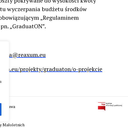
koszty pokrywane do wysokości kwoty
ntu wyczerpania budżetu środków
z obowiązującym „Regulaminem
t pn. „GraduatON”.
owska@reaxum.eu
axum.eu/projekty/graduaton/o-projekcie
a
 Warszawa
y Małoletnich