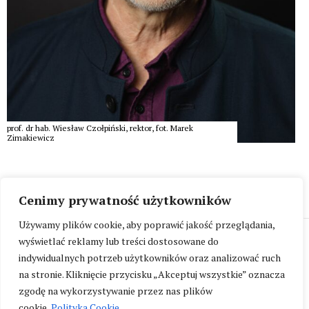
prof. dr hab. Wiesław Czołpiński, rektor, fot. Marek
Zimakiewicz
Cenimy prywatność użytkowników
Używamy plików cookie, aby poprawić jakość przeglądania,
Akademia Teatralna im. A. Zelwerowicza, ul. Miodowa 22/24, 00-
wyświetlać reklamy lub treści dostosowane do
246 Warszawa
indywidualnych potrzeb użytkowników oraz analizować ruch
na stronie. Kliknięcie przycisku „Akceptuj wszystkie” oznacza
zgodę na wykorzystywanie przez nas plików
cookie.
Polityka Cookie