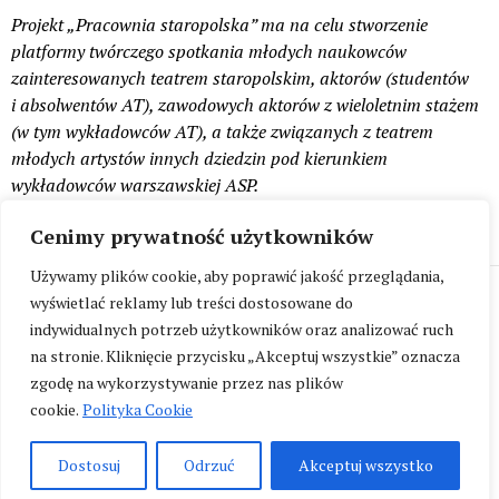
Projekt „Pracownia staropolska” ma na celu stworzenie
platformy twórczego spotkania młodych naukowców
zainteresowanych teatrem staropolskim, aktorów (studentów
i absolwentów AT), zawodowych aktorów z wieloletnim stażem
(w tym wykładowców AT), a także związanych z teatrem
młodych artystów innych dziedzin pod kierunkiem
wykładowców warszawskiej ASP.
Cenimy prywatność użytkowników
Używamy plików cookie, aby poprawić jakość przeglądania,
Akademia Teatralna im. A. Zelwerowicza, ul. Miodowa 22/24, 00-
wyświetlać reklamy lub treści dostosowane do
246 Warszawa
indywidualnych potrzeb użytkowników oraz analizować ruch
na stronie. Kliknięcie przycisku „Akceptuj wszystkie” oznacza
zgodę na wykorzystywanie przez nas plików
cookie.
Polityka Cookie
Deklaracja Dostępności
Polityka Prywatności
Standardy
Dostosuj
Odrzuć
Akceptuj wszystko
Ochrony Małoletnich