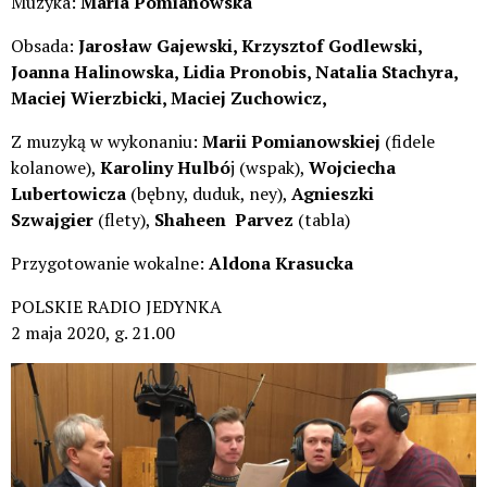
Muzyka:
Maria Pomianowska
Obsada:
Jarosław Gajewski, Krzysztof Godlewski,
Joanna Halinowska, Lidia Pronobis, Natalia Stachyra,
Maciej Wierzbicki, Maciej Zuchowicz,
Z muzyką w wykonaniu:
Marii Pomianowskiej
(fidele
kolanowe),
Karoliny Hulbó
j (wspak),
Wojciecha
Lubertowicza
(bębny, duduk, ney),
Agnieszki
Szwajgier
(flety),
Shaheen Parvez
(tabla)
Przygotowanie wokalne:
Aldona Krasucka
POLSKIE RADIO JEDYNKA
2 maja 2020, g. 21.00