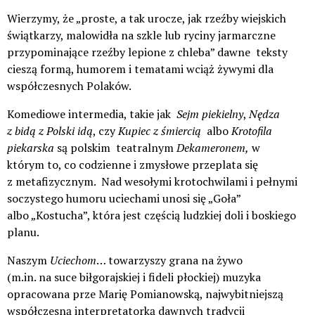
Wierzymy, że „proste, a tak urocze, jak rzeźby wiejskich
świątkarzy, malowidła na szkle lub ryciny jarmarczne
przypominające rzeźby lepione z chleba” dawne teksty
cieszą formą, humorem i tematami wciąż żywymi dla
współczesnych Polaków.
Komediowe intermedia, takie jak
Sejm piekielny
,
Nędza
z bidą z Polski idą
, czy
Kupiec z śmiercią
albo
Krotofila
piekarska
są polskim teatralnym
Dekameronem,
w
którym to, co codzienne i zmysłowe przeplata się
z metafizycznym. Nad wesołymi krotochwilami i pełnymi
soczystego humoru uciechami unosi się „Goła”
albo „Kostucha”, która jest częścią ludzkiej doli i boskiego
planu.
Naszym
Uciechom
… towarzyszy grana na żywo
(m.in. na suce biłgorajskiej i fideli płockiej) muzyka
opracowana prze Marię Pomianowską, najwybitniejszą
współczesną interpretatorką dawnych tradycji